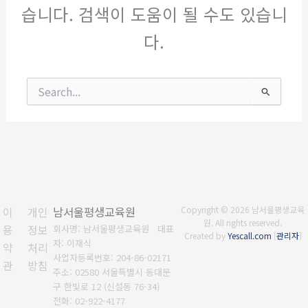
습니다. 검색이 도움이 될 수도 있습니
다.
검
색
대
상
이
개인
남서울평생교육원
Copyright © 2026 남서울평생교육
원. All rights reserved.
용
정보
회사명: 남서울평생교육원 대표
Created by
Yescall.com
[
관리자
]
자: 이재식
약
처리
사업자등록번호:
204-86-02171
관
방침
주소: 02580 서울특별시 동대문
구 한빛로 12 (신설동 76-34)
전화:
02-922-4177